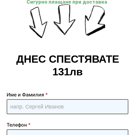
Сигурно плащане при доставка
ДНЕС СПЕСТЯВАТЕ
131лв
Antenna
Име и Фамилия
*
TV [BG] -
GNPROMO
| UN
Телефон
*