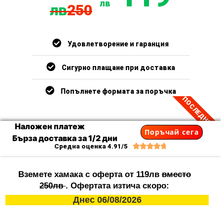
лв
лв
250
Удовлетворение и гаранция
Сигурно плащане при доставка
Попълнете формата за поръчка
ПОСЛЕДНИ 3
Наложен платеж
Поръчай сега
Бърза доставка за 1/2 дни
Средна оценка 4.91/5





Вземете хамака с оферта от 119лв
вместо
250лв
. Офертата изтича скоро:
Днес
06/08/2026