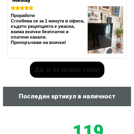





Проработи
Сглобява се за 1 минута в офиса,
където рецепцията е ужасна,
взима всички безплатни и
платени канали.
Препоръчвам на всички!
Да, и аз искам това!
Последен артикул в наличност
119