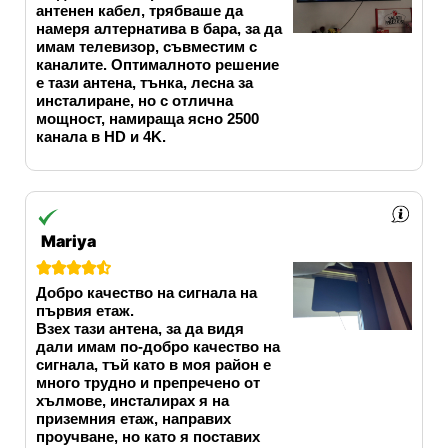
антенен кабел, трябваше да
намеря алтернатива в бара, за да
имам телевизор, съвместим с
каналите. Оптималното решение
е тази антена, тънка, лесна за
инсталиране, но с отлична
мощност, намираща ясно 2500
канала в HD и 4K.
Mariya





Добро качество на сигнала на
първия етаж.
Взех тази антена, за да видя
дали имам по-добро качество на
сигнала, тъй като в моя район е
много трудно и препречено от
хълмове, инсталирах я на
приземния етаж, направих
проучване, но като я поставих