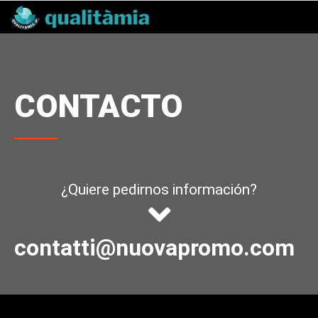
CONTACTO
¿Quiere pedirnos información?
contatti@nuovapromo.com