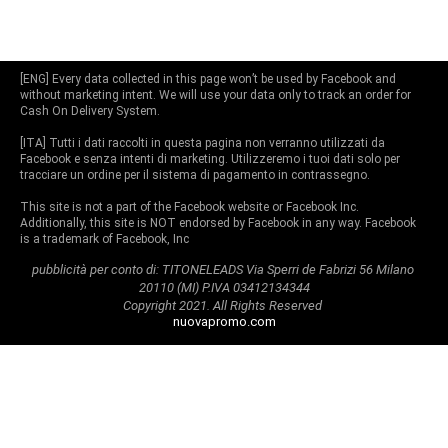
[ENG] Every data collected in this page won’t be used by Facebook and
without marketing intent. We will use your data only to track an order for
Cash On Delivery System.
[ITA] Tutti i dati raccolti in questa pagina non verranno utilizzati da
Facebook e senza intenti di marketing. Utilizzeremo i tuoi dati solo per
tracciare un ordine per il sistema di pagamento in contrassegno.
This site is not a part of the Facebook website or Facebook Inc.
Additionally, this site is NOT endorsed by Facebook in any way. Facebook
is a trademark of Facebook, Inc
pubblicità per conto di: TITONELEADS Via Sperri de Fabrizi 56 Milano
20110 (MI) P.IVA 03412134344
Copyright 2021. All Rights Reserved
nuovapromo.com