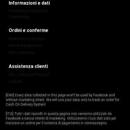
Informazioni e dati
Privacy and cookie policy
Cookie policy
Ordini e conferme
Spedizione e consegna
Metodi di pagamento
Reso e rimborso
Assistenza clienti
FAQ – Domande frequenti
Contatti
[ENG] Every data collected in this page won’t be used by Facebook and
without marketing intent. We will use your data only to track an order for
Cash On Delivery System.
[ITA] Tutti i dati raccolti in questa pagina non verranno utilizzati da
Facebook e senza intenti di marketing. Utilizzeremo i tuoi dati solo per
tracciare un ordine per il sistema di pagamento in contrassegno.