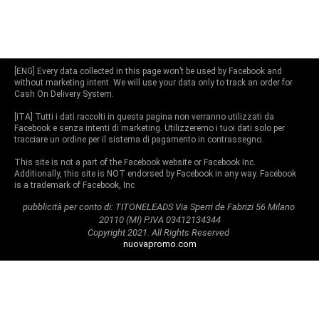
[ENG] Every data collected in this page won’t be used by Facebook and
without marketing intent. We will use your data only to track an order for
Cash On Delivery System.
[ITA] Tutti i dati raccolti in questa pagina non verranno utilizzati da
Facebook e senza intenti di marketing. Utilizzeremo i tuoi dati solo per
tracciare un ordine per il sistema di pagamento in contrassegno.
This site is not a part of the Facebook website or Facebook Inc.
Additionally, this site is NOT endorsed by Facebook in any way. Facebook
is a trademark of Facebook, Inc
pubblicità per conto di: TITONELEADS Via Sperri de Fabrizi 56 Milano
20110 (MI) P.IVA 03412134344
Copyright 2021. All Rights Reserved
nuovapromo.com