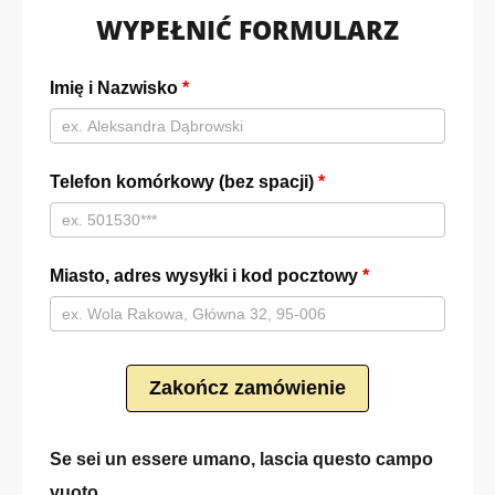
WYPEŁNIĆ FORMULARZ
Antenna TV
Imię i Nazwisko
*
- PL -
GNPROMOx
| 2
Telefon komórkowy (bez spacji)
*
Miasto, adres wysyłki i kod pocztowy
*
Zakończ zamówienie
Se sei un essere umano, lascia questo campo
vuoto.