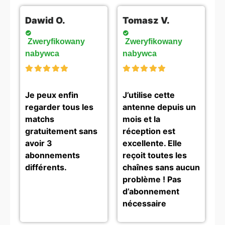
Dawid O.
Tomasz V.
Zweryfikowany
Zweryfikowany
nabywca
nabywca
Je peux enfin
J’utilise cette
regarder tous les
antenne depuis un
matchs
mois et la
gratuitement sans
réception est
avoir 3
excellente. Elle
abonnements
reçoit toutes les
différents.
chaînes sans aucun
problème ! Pas
d’abonnement
nécessaire