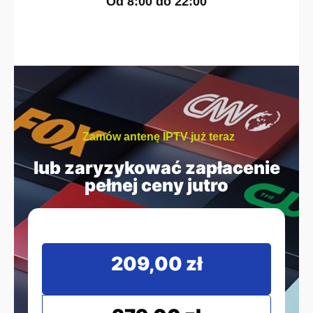
Od
8:00
do
22:00
Zamów antenę IPTV już teraz
lub zaryzykować zapłacenie
pełnej ceny jutro
209,00 zł