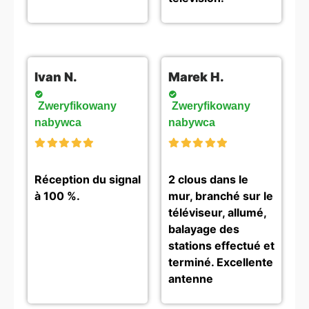
Ivan N.
Marek H.
Zweryfikowany
Zweryfikowany
nabywca
nabywca
Réception du signal
2 clous dans le
à 100 %.
mur, branché sur le
téléviseur, allumé,
balayage des
stations effectué et
terminé. Excellente
antenne