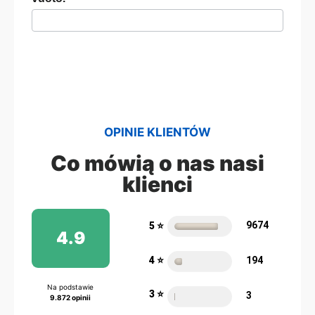
OPINIE KLIENTÓW
Co mówią o nas nasi
klienci
9674
5 ⭐️
60%
4.9
4 ⭐️
194
60%
Na podstawie
3 ⭐️
3
60%
9.872 opinii