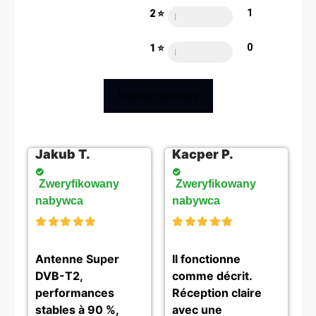
1
2 ⭐️
60%
0
1 ⭐️
60%
Napisz recenzję
Jakub T.
Kacper P.
Zweryfikowany
Zweryfikowany
nabywca
nabywca
Antenne Super
Il fonctionne
DVB-T2,
comme décrit.
performances
Réception claire
stables à 90 %,
avec une