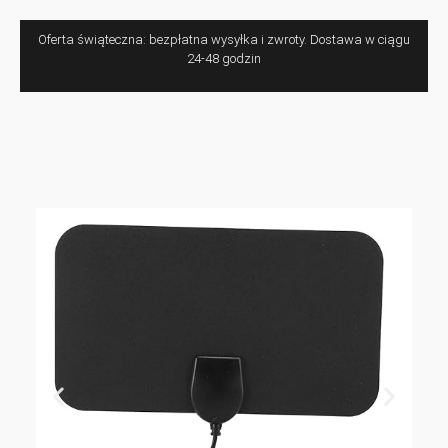
Oferta świąteczna: bezpłatna wysyłka i zwroty. Dostawa w ciągu
24-48 godzin