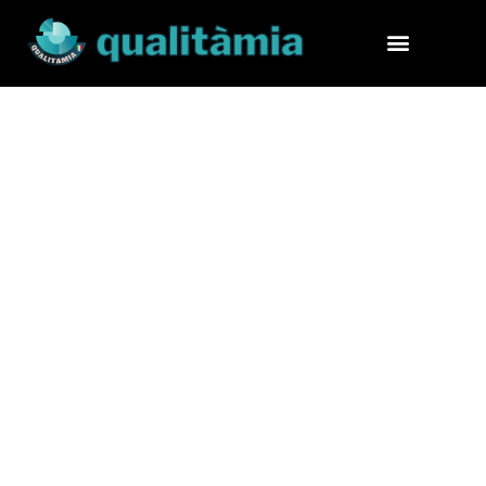
NECK MASSAGER©
MASSAGGIATORE PER COLLO E SPALLE
Massaggio collo e
schiena e riattiva il