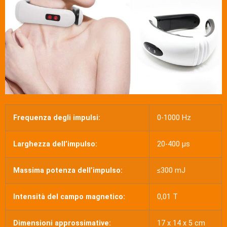
Frequenza degli impulsi:
0-1000 Hz
Larghezza dell’impulso:
20-400 µs
Massima potenza dell’impulso:
≤300 mJ
Intensità del campo magnetico:
0,01 T
Dimensioni approssimative:
17 x 14 x 5 cm