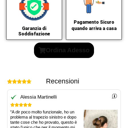
Pagamento Sicuro
quando arriva a casa
Garanzia di
Soddisfazione
Ordina Adesso
Recensioni





Alessia Martinelli





“A dir poco molto funzionale, ho un
problema al trapezio sinistro e dopo
tante cose che ho provato, questo è
stato l’unico che per il momento mi