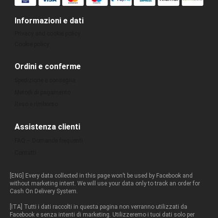
Informazioni e dati
Privacy and cookie policy
Cookie policy
Ordini e conferme
Spedizione e consegna
Metodi di pagamento
Reso e rimborso
Assistenza clienti
FAQ – Domande frequenti
Contatti
[ENG] Every data collected in this page won’t be used by Facebook and
without marketing intent. We will use your data only to track an order for
Cash On Delivery System.
[ITA] Tutti i dati raccolti in questa pagina non verranno utilizzati da
Facebook e senza intenti di marketing. Utilizzeremo i tuoi dati solo per