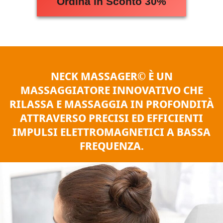
Ordina in Sconto 30%
NECK MASSAGER© È UN
MASSAGGIATORE INNOVATIVO CHE
RILASSA E MASSAGGIA IN PROFONDITÀ
ATTRAVERSO PRECISI ED EFFICIENTI
IMPULSI ELETTROMAGNETICI A BASSA
FREQUENZA.