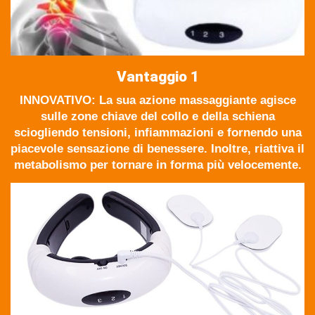
Vantaggio 1
INNOVATIVO: La sua azione massaggiante agisce
sulle zone chiave del collo e della schiena
sciogliendo tensioni, infiammazioni e fornendo una
piacevole sensazione di benessere. Inoltre, riattiva il
metabolismo per tornare in forma più velocemente.