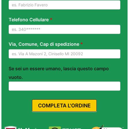
Hair
Dryer
Telefono Cellulare
*
Via, Comune, Cap di spedizione
*
Se sei un essere umano, lascia questo campo
vuoto.
COMPLETA L'ORDINE