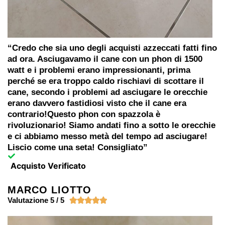
“Credo che sia uno degli acquisti azzeccati fatti fino
ad ora. Asciugavamo il cane con un phon di 1500
watt e i problemi erano impressionanti, prima
perché se era troppo caldo rischiavi di scottare il
cane, secondo i problemi ad asciugare le orecchie
erano davvero fastidiosi visto che il cane era
contrario!Questo phon con spazzola è
rivoluzionario! Siamo andati fino a sotto le orecchie
e ci abbiamo messo metà del tempo ad asciugare!
Liscio come una seta! Consigliato”
Acquisto Verificato
MARCO LIOTTO
Valutazione 5 / 5




