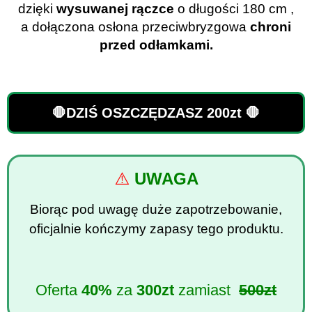
dzięki
wysuwanej rączce
o długości 180 cm ,
a dołączona osłona przeciwbryzgowa
chroni
przed odłamkami.
🛑DZIŚ OSZCZĘDZASZ 200zt 🛑
⚠️
UWAGA
Biorąc pod uwagę duże zapotrzebowanie,
oficjalnie kończymy zapasy tego produktu.
Oferta
40%
za
300zt
zamiast
500zt