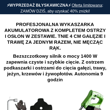
⚡️WYPRZEDAŻ BŁYSKAWICZNA⚡️
Oferta limitowana
:
ZAMÓW DZIŚ, aby uzyskać 40% zniżki!
PROFESJONALNA WYKASZARKA
AKUMULATOROWA Z KOMPLETEM OSTRZY
I OSŁON W ZESTAWIE. TNIE 4 CM GAŁĘZIE I
TRAWĘ ZA JEDNYM RAZEM, NIE MĘCZĄC
RĄK.
Bezszczotkowy silnik o mocy 1400 W
zapewnia czyste i szybkie cięcie. Z
ostrzem
podkaszarki
i ostrzami do cięcia gałęzi, trawy,
jeżyn, krzewów i żywopłotów.
Autonomia 9
godzin