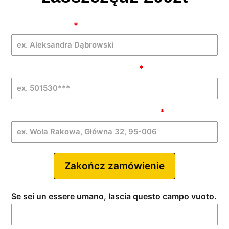
Grass
Imię i Nazwisko
*
Trimmer -
PL -
GNPROMO
Telefon komórkowy (bez spacji)
*
| IA
Miasto, adres wysyłki i kod pocztowy
*
Zakończ zamówienie
Se sei un essere umano, lascia questo campo vuoto.