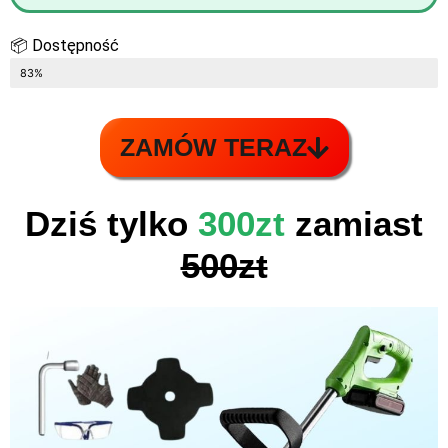
📦 Dostępność
OSTATNIE 8 SZTUK W MAGAZYNIE
83%
ZAMÓW TERAZ
Dziś tylko
300zt
zamiast
500zt