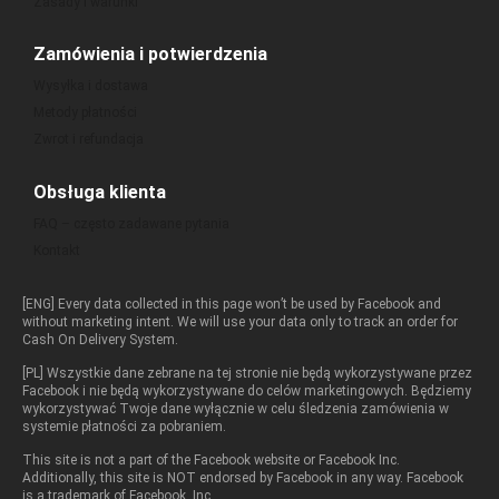
Zasady i warunki
Zamówienia i potwierdzenia
Wysyłka i dostawa
Metody płatności
Zwrot i refundacja
Obsługa klienta
FAQ – często zadawane pytania
Kontakt
[ENG] Every data collected in this page won’t be used by Facebook and
without marketing intent. We will use your data only to track an order for
Cash On Delivery System.
[PL] Wszystkie dane zebrane na tej stronie nie będą wykorzystywane przez
Facebook i nie będą wykorzystywane do celów marketingowych. Będziemy
wykorzystywać Twoje dane wyłącznie w celu śledzenia zamówienia w
systemie płatności za pobraniem.
This site is not a part of the Facebook website or Facebook Inc.
Additionally, this site is NOT endorsed by Facebook in any way. Facebook
is a trademark of Facebook, Inc