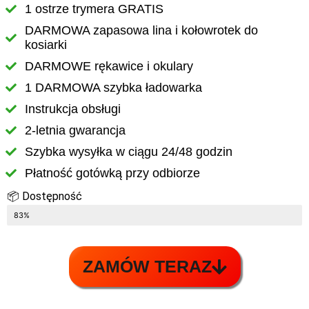
1 ostrze trymera GRATIS
DARMOWA zapasowa lina i kołowrotek do
kosiarki
DARMOWE rękawice i okulary
1 DARMOWA szybka ładowarka
Instrukcja obsługi
2-letnia gwarancja
Szybka wysyłka w ciągu 24/48 godzin
Płatność gotówką przy odbiorze
📦 Dostępność
OSTATNIE 8 SZTUK W MAGAZYNIE
83%
ZAMÓW TERAZ