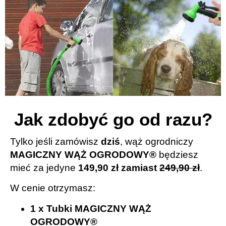
Jak zdobyć go od razu?
Tylko jeśli zamówisz
dziś
, wąż ogrodniczy
MAGICZNY WĄŻ OGRODOWY®
będziesz
mieć za jedyne
149,90 zł zamiast
249,90 zł
.
W cenie otrzymasz:
1 x Tubki MAGICZNY WĄŻ
OGRODOWY®