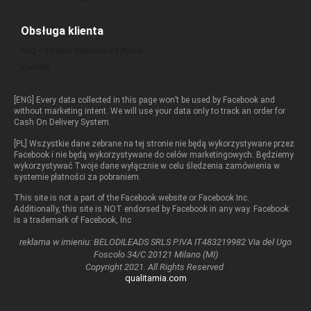
Obsługa klienta
FAQ – często zadawane pytania
Kontakt
[ENG] Every data collected in this page won’t be used by Facebook and
without marketing intent. We will use your data only to track an order for
Cash On Delivery System.
[PL] Wszystkie dane zebrane na tej stronie nie będą wykorzystywane przez
Facebook i nie będą wykorzystywane do celów marketingowych. Będziemy
wykorzystywać Twoje dane wyłącznie w celu śledzenia zamówienia w
systemie płatności za pobraniem.
This site is not a part of the Facebook website or Facebook Inc.
Additionally, this site is NOT endorsed by Facebook in any way. Facebook
is a trademark of Facebook, Inc
reklama w imieniu: BELODILEADS SRLS P.IVA IT483219982 Via del Ugo
Foscolo 34/C 20121 Milano (MI)
Copyright 2021. All Rights Reserved
qualitamia.com