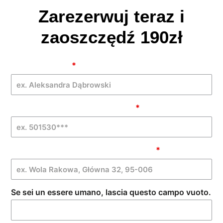
Zarezerwuj teraz i
zaoszczędź 190zł
Garden
Imię i Nazwisko
*
Hose [PL]
-
GNPROMO
Telefon komórkowy (bez spacji)
*
| OFF
Miasto, adres wysyłki i kod pocztowy
*
Se sei un essere umano, lascia questo campo vuoto.