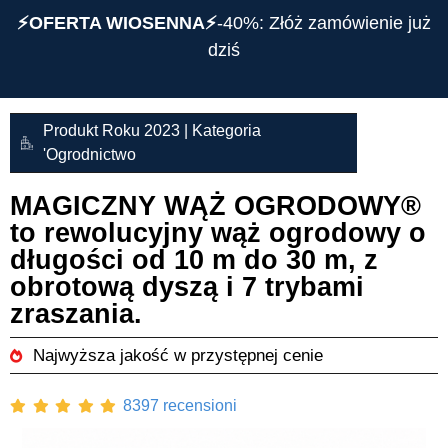
⚡️OFERTA WIOSENNA⚡️
-40%: Złóż zamówienie już
dziś
Produkt Roku 2023 | Kategoria
'Ogrodnictwo
MAGICZNY WĄŻ OGRODOWY®️
to rewolucyjny wąż ogrodowy o
długości od 10 m do 30 m, z
obrotową dyszą i 7 trybami
zraszania.
Najwyższa jakość w przystępnej cenie
8397 recensioni