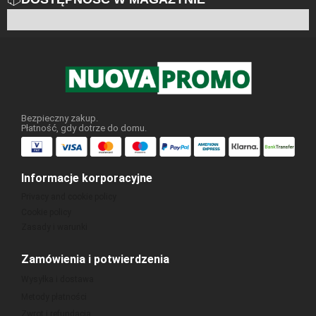
6 na 100
Bezpieczny zakup.
Płatność, gdy dotrze do domu.
Informacje korporacyjne
Privacy and cookie policy
Cookie policy
Zasady i warunki
Zamówienia i potwierdzenia
Wysyłka i dostawa
Metody płatności
Zwrot i refundacja