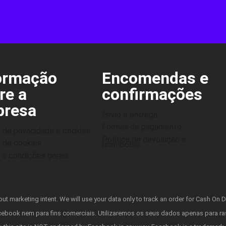
ormação
Encomendas e
re a
confirmações
resa
Envío e entrega
Formas de pagamento
a de privacidade e cookies
Política de devolução e
a de cookies
reembolso
e condições gerais
t marketing intent. We will use your data only to track an order for Cash On D
acebook nem para fins comerciais. Utilizaremos os seus dados apenas para r