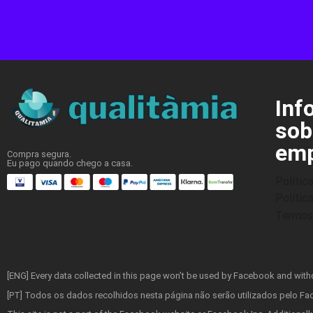
Inf
sob
emp
Compra segura.
Eu pago quando chego a casa.
Polític
Polític
Termos 
[ENG] Every data collected in this page won’t be used by Facebook and withou
[PT] Todos os dados recolhidos nesta página não serão utilizados pelo F