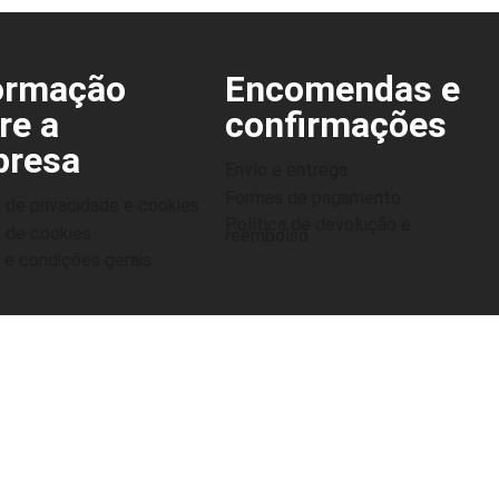
ormação
Encomendas e
re a
confirmações
resa
Envío e entrega
Formas de pagamento
a de privacidade e cookies
Política de devolução e
a de cookies
reembolso
e condições gerais