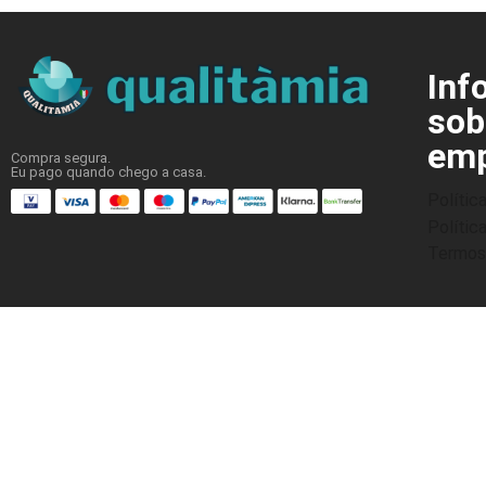
Inf
sob
emp
Compra segura.
Eu pago quando chego a casa.
Polític
Polític
Termos 